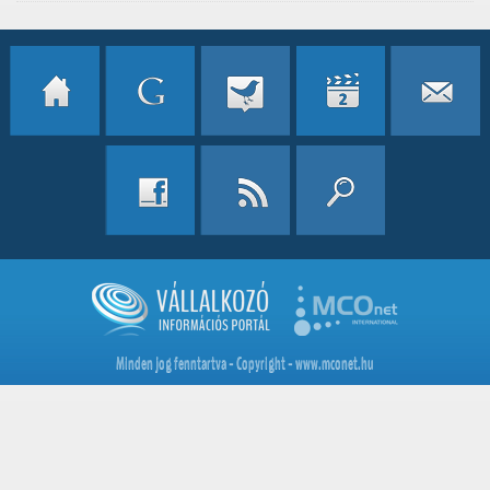
Minden jog fenntartva - Copyright - www.mconet.hu