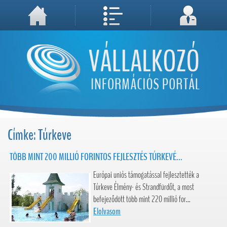
A weboldal használatával Ön elfogadja, hogy Cookie-kat (sütiket) tároljunk számítógépén. A sütik a weboldal megfelelő működéséhez
Megértettem, folytatás...
szükségesek!
Címke: Túrkeve
TÖBB MINT 200 MILLIÓ FORINTOS FEJLESZTÉS TÚRKEVÉ...
Európai uniós támogatással fejlesztették a
Túrkeve Élmény- és Strandfürdőt, a most
befejeződött több mint 220 millió for...
Elolvasom