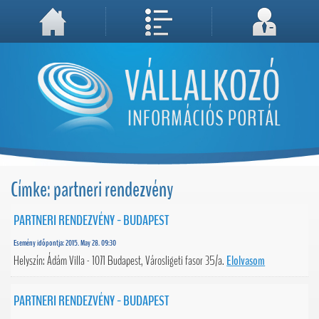
A weboldal használatával Ön elfogadja, hogy Cookie-kat (sütiket) tároljunk számítógépén. A sütik a weboldal megfelelő működéséhez
Megértettem, folytatás...
szükségesek!
Címke: partneri rendezvény
PARTNERI RENDEZVÉNY - BUDAPEST
Esemény időpontja: 2015. May 28. 09:30
Helyszín: Ádám Villa - 1071 Budapest, Városligeti fasor 35/a.
Elolvasom
PARTNERI RENDEZVÉNY - BUDAPEST