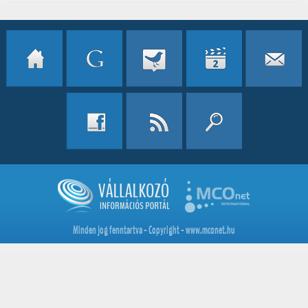
Minden jog fenntartva - Copyright - www.mconet.hu