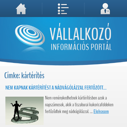
A weboldal használatával Ön elfogadja, hogy Cookie-kat (sütiket) tároljunk számítógépén. A sütik a weboldal megfelelő működéséhez
Megértettem, folytatás...
szükségesek!
Címke: kártérítés
NEM KAPNAK KÁRTÉRÍTÉST A NÁDVÁGÓLÁZZAL FERTŐZÖTT...
Nem reménykedhetnek kártérítésben azok a
napszámosok, akik a tiszaburai kukoricaföldeken
fertőződtek meg nádvágólázzal. ...
Elolvasom