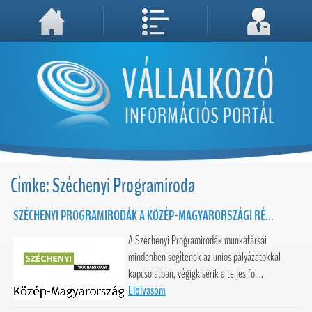
A weboldal használatával Ön elfogadja, hogy Cookie-kat (sütiket) tároljunk számítógépén. A sütik a weboldal megfelelő működéséhez
Megértettem, folytatás...
szükségesek!
Címke: Széchenyi Programiroda
SZÉCHENYI PROGRAMIRODÁK A KÖZÉP-MAGYARORSZÁGI RÉ...
A Széchenyi Programirodák munkatársai
mindenben segítenek az uniós pályázatokkal
kapcsolatban, végigkísérik a teljes fol...
Elolvasom