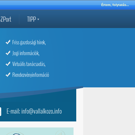
Értem, folytatás...
ZPort
TIPP
Friss gazdasági hírek,
Jogi információk,
Virtuális tanácsadás,
Rendezvényinformáció
E-mail: info@vallalkozo.info