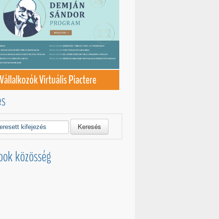
Vállalkozók Virtuális Piactere
és
Keresés
ook közösség