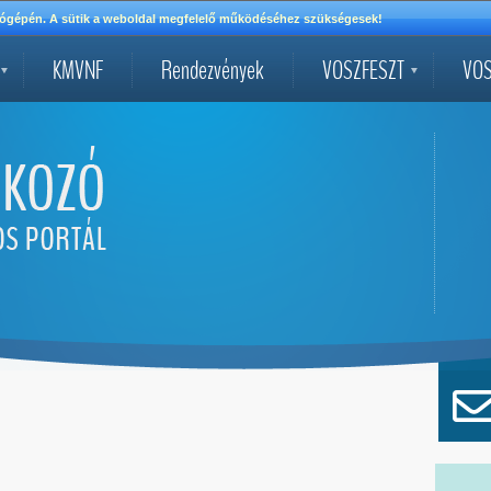
mítógépén. A sütik a weboldal megfelelő működéséhez szükségesek!
KMVNF
Rendezvények
VOSZFESZT
VOS