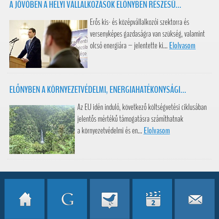
A JÖVŐBEN A HELYI VÁLLALKOZÁSOK ELŐNYBEN RÉSZESÜ...
Erős kis- és középvállalkozói szektorra és
versenyképes gazdaságra van szükség, valamint
olcsó energiára – jelentette ki...
Elolvasom
ELŐNYBEN A KÖRNYEZETVÉDELMI, ENERGIAHATÉKONYSÁGI...
Az EU idén induló, következő költségvetési ciklusában
jelentős mértékű támogatásra számíthatnak
a környezetvédelmi és en...
Elolvasom