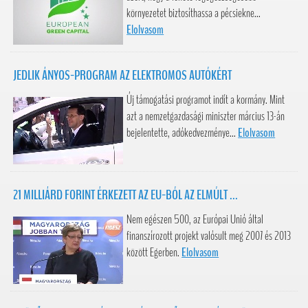
környezetet biztosíthassa a pécsiekne...
Elolvasom
JEDLIK ÁNYOS-PROGRAM AZ ELEKTROMOS AUTÓKÉRT
Új támogatási programot indít a kormány. Mint
azt a nemzetgazdasági miniszter március 13-án
bejelentette, adókedvezménye...
Elolvasom
21 MILLIÁRD FORINT ÉRKEZETT AZ EU-BÓL AZ ELMÚLT ...
Nem egészen 500, az Európai Unió által
finanszírozott projekt valósult meg 2007 és 2013
között Egerben.
Elolvasom