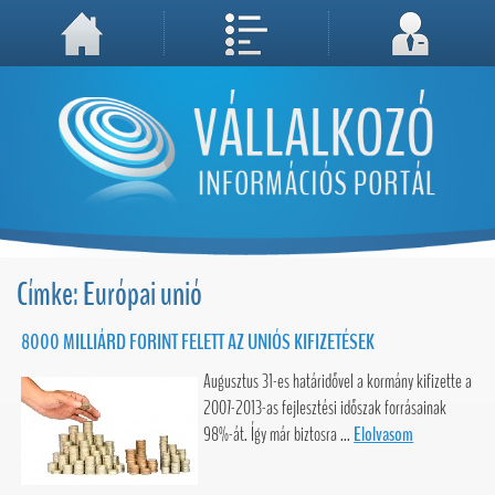
A weboldal használatával Ön elfogadja, hogy Cookie-kat (sütiket) tároljunk számítógépén. A sütik a weboldal megfelelő működéséhez
Megértettem, folytatás...
szükségesek!
Címke: Európai unió
8000 MILLIÁRD FORINT FELETT AZ UNIÓS KIFIZETÉSEK
Augusztus 31-es határidővel a kormány kifizette a
2007-2013-as fejlesztési időszak forrásainak
98%-át. Így már biztosra ...
Elolvasom