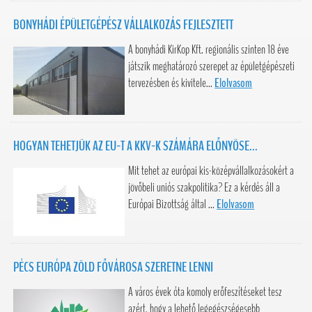
BONYHÁDI ÉPÜLETGÉPÉSZ VÁLLALKOZÁS FEJLESZTETT
A bonyhádi KirKop Kft. regionális szinten 18 éve
játszik meghatározó szerepet az épületgépészeti
tervezésben és kivitele...
Elolvasom
HOGYAN TEHETJÜK AZ EU-T A KKV-K SZÁMÁRA ELŐNYÖSE...
Mit tehet az európai kis-középvállalkozásokért a
jövőbeli uniós szakpolitika? Ez a kérdés áll a
Európai Bizottság által ...
Elolvasom
PÉCS EURÓPA ZÖLD FŐVÁROSA SZERETNE LENNI
A város évek óta komoly erőfeszítéseket tesz
azért, hogy a lehető legegészségesebb