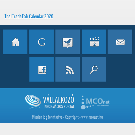
Thai Trade Fair Calendar 2020
Minden jog fenntartva - Copyright - www.mconet.hu