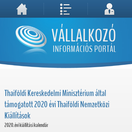
A weboldal használatával Ön elfogadja, hogy Cookie-kat (sütiket) tároljunk számítógépén. A sütik a weboldal megfelelő működéséhez
Megértettem, folytatás...
szükségesek!
Thaiföldi Kereskedelmi Minisztérium által
támogatott 2020 évi Thaiföldi Nemzetközi
Kiállítások
2020.évi kiállítási kalendár