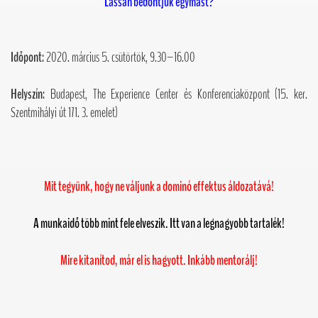
Lassan bedöntjük egymást?
Időpont:
2020. március 5. csütörtök, 9.30–16.00
Helyszín:
Budapest, The Experience Center és Konferenciaközpont (15. ker.
Szentmihályi út 171. 3. emelet)
Mit tegyünk, hogy ne váljunk a dominó effektus áldozatává!
A munkaidő több mint fele elveszik. Itt van a legnagyobb tartalék!
Mire kitanítod, már el is hagyott. Inkább mentorálj!