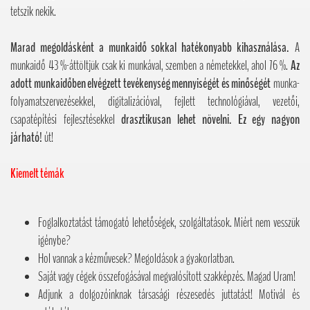
tetszik nekik.
Marad megoldásként a munkaidő sokkal hatékonyabb kihasználása.
A
munkaidő 43 %-áttöltjük csak ki munkával, szemben a németekkel, ahol 76 %.
Az
adott munkaidőben elvégzett tevékenység mennyiségét és minőségét
munka-
folyamatszervezésekkel, digitalizációval, fejlett technológiával, vezetői,
csapatépítési fejlesztésekkel
drasztikusan lehet növelni. Ez egy nagyon
járható!
út!
Kiemelt témák
Foglalkoztatást támogató lehetőségek, szolgáltatások. Miért nem vesszük
igénybe?
Hol vannak a kézművesek? Megoldások a gyakorlatban.
Saját vagy cégek összefogásával megvalósított szakképzés. Magad Uram!
Adjunk a dolgozóinknak társasági részesedés juttatást! Motivál és