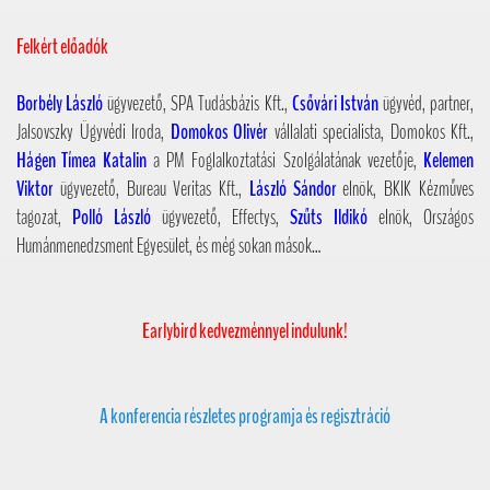
Felkért előadók
Borbély László
ügyvezető, SPA Tudásbázis Kft.,
Csővári István
ügyvéd, partner,
Jalsovszky Ügyvédi Iroda,
Domokos Olivér
vállalati specialista, Domokos Kft.,
Hágen Tímea Katalin
a PM Foglalkoztatási Szolgálatának vezetője,
Kelemen
Viktor
ügyvezető, Bureau Veritas Kft.,
László Sándor
elnök, BKIK Kézműves
tagozat,
Polló László
ügyvezető, Effectys,
Szűts Ildikó
elnök, Országos
Humánmenedzsment Egyesület, és még sokan mások…
Earlybird kedvezménnyel indulunk!
A konferencia részletes programja és regisztráció