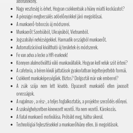
adóhatékony.
Nagy veszteség is érhet. Hogyan csökkentsük a hiány miatti kockázatot?
A pénzügyi megbecsülés adóelőnyökkel járó megoldásai.
A munkaerő-toborzás új módszerei.
Munkaerőt Szerbiából, Ukrajnából, Vietnamból.
Jogszabályi nehézségekkel. Harmadik országból munkaerőt.
Automatizációval kiváltható új területek és módszerek.
Fe van adva a lecke a HR-eseknek!
Könnyen alulmotiválttá váló munkavállalók. Hogyan kell velük szót érteni?
A cafeteria, a béren kívüli juttatások gyakorlatban legelterjedtebb formái.
Csökkent munkaképességűek. Biztos? Dolgoztál már vak emberrel?
A zsák szája nem lett kisebb. Elpazarolt munkaidő ellen javasolt
orvosságok.
A rugalmas-, a rész-, a teljes foglalkoztatás, a projektre szerződés előnyei.
A szükséghelyzetben kinevezett vezető. Ha nem vezető. Károkozás.
A fiatal munkaerő motiválása. Próbáld meg, hátha sikerül.
Technológiai fejlesztésekkel a munkaerőhiány ellen. Jó megoldások.