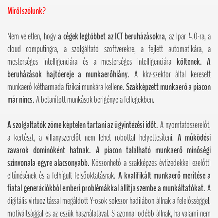
Miről szólunk?
Nem véletlen, hogy
a cégek legtöbbet az ICT beruházásokra
, az Ipar 4.0-ra, a
cloud computingra, a szolgáltató szoftverekre, a fejlett automatikára, a
mesterséges intelligenciára és a mesterséges intelligenciára
költenek. A
beruházások hajtóereje a munkaerőhiány.
A kkv-szektor által keresett
munkaerő kétharmada fizikai munkára kellene.
Szakképzett munkaerő a piacon
már nincs.
A betanított munkások bérigénye a fellegekben.
A szolgáltatók zöme képtelen tartani az ügyintézési időt.
A nyomtatószerelőt,
a kertészt, a villanyszerelőt nem lehet robottal helyettesíteni.
A működési
zavarok dominóként hatnak.
A piacon található munkaerő minőségi
színvonala egyre alacsonyabb.
Köszönhető a szakképzés évtizedekkel ezelőtti
eltűnésének és a felhígult felsőoktatásnak.
A kvalifikált munkaerő merítése a
fiatal generációkból emberi problémákkal állítja szembe a munkáltatókat.
A
digitális virtuozitással megáldott Y-osok sokszor hadilábon állnak a felelősséggel,
motiváltsággal és az eszük használatával. S azonnal odébb állnak, ha valami nem