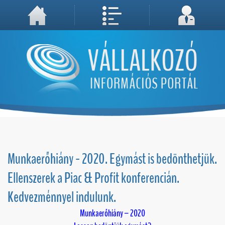
A weboldal használatával Ön elfogadja, hogy Cookie-kat (sütiket) tároljunk számítógépén. A sütik a weboldal megfelelő működéséhez
Megértettem, folytatás...
szükségesek!
Munkaerőhiány - 2020. Egymást is bedönthetjük.
Ellenszerek a Piac & Profit konferencián.
Kedvezménnyel indulunk.
Munkaerőhiány – 2020