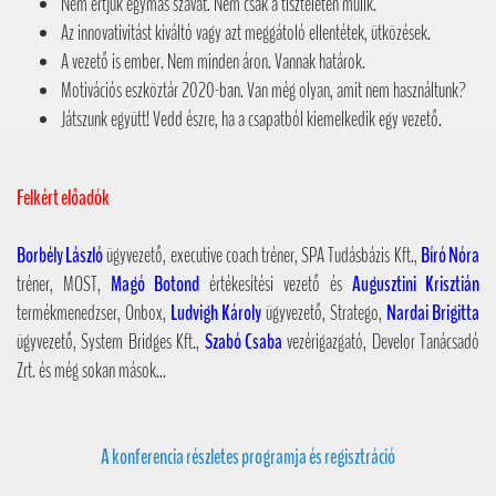
Nem értjük egymás szavát. Nem csak a tiszteleten múlik.
Az innovativitást kiváltó vagy azt meggátoló ellentétek, ütközések.
A vezető is ember. Nem minden áron. Vannak határok.
Motivációs eszköztár 2020-ban. Van még olyan, amit nem használtunk?
Játszunk együtt! Vedd észre, ha a csapatból kiemelkedik egy vezető.
Felkért előadók
Borbély László
ügyvezető, executive coach tréner, SPA Tudásbázis Kft.,
Bíró Nóra
tréner, MOST,
Magó Botond
értékesítési vezető és
Augusztini Krisztián
termékmenedzser, Onbox,
Ludvigh Károly
ügyvezető, Stratego,
Nardai Brigitta
ügyvezető, System Bridges Kft.,
Szabó Csaba
vezérigazgató, Develor Tanácsadó
Zrt. és még sokan mások...
A konferencia részletes programja és regisztráció