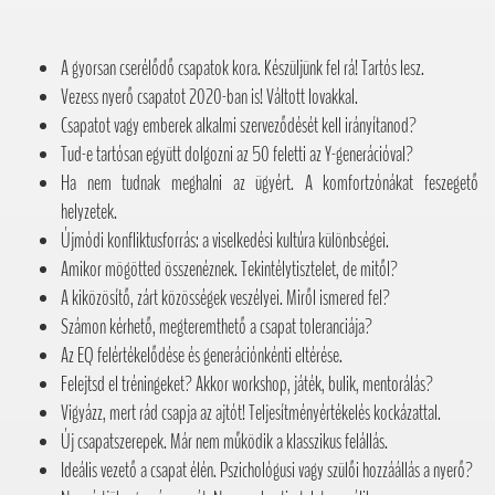
A gyorsan cserélődő csapatok kora. Készüljünk fel rá! Tartós lesz.
Vezess nyerő csapatot 2020-ban is! Váltott lovakkal.
Csapatot vagy emberek alkalmi szerveződését kell irányítanod?
Tud-e tartósan együtt dolgozni az 50 feletti az Y-generációval?
Ha nem tudnak meghalni az ügyért. A komfortzónákat feszegető
helyzetek.
Újmódi konfliktusforrás: a viselkedési kultúra különbségei.
Amikor mögötted összenéznek. Tekintélytisztelet, de mitől?
A kiközösítő, zárt közösségek veszélyei. Miről ismered fel?
Számon kérhető, megteremthető a csapat toleranciája?
Az EQ felértékelődése és generációnkénti eltérése.
Felejtsd el tréningeket? Akkor workshop, játék, bulik, mentorálás?
Vigyázz, mert rád csapja az ajtót! Teljesítményértékelés kockázattal.
Új csapatszerepek. Már nem működik a klasszikus felállás.
Ideális vezető a csapat élén. Pszichológusi vagy szülői hozzáállás a nyerő?