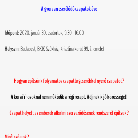
A gyorsan cserélődő csapatok éve
Időpont:
2020. január 30. csütörtök, 9.30–16.00
Helyszín:
Budapest, BKIK Székház, Krisztina körút 99. 7. emelet
Hogyan építsünk folyamatos csapattagcserékkel nyerő csapatot?
A korai Y-osoknál nem működik a régi recept. Adj nekik jó közösséget!
Csapat helyett az emberek alkalmi szerveződésének rendszerét építsük?
Miről szólunk?