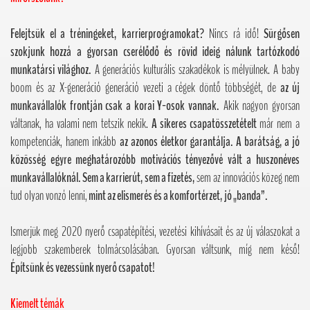
Felejtsük el a tréningeket, karrierprogramokat?
Nincs rá idő!
Sürgősen
szokjunk hozzá a gyorsan cserélődő és rövid ideig nálunk tartózkodó
munkatársi világhoz.
A generációs kulturális szakadékok is mélyülnek. A baby
boom és az X-generáció generáció vezeti a cégek döntő többségét, de
az új
munkavállalók frontján csak a korai Y-osok vannak.
Akik nagyon gyorsan
váltanak, ha valami nem tetszik nekik.
A sikeres csapatösszetételt
már nem a
kompetenciák, hanem inkább
az azonos életkor garantálja. A barátság, a jó
közösség egyre meghatározóbb motivációs tényezővé vált a huszonéves
munkavállalóknál. Sem a karrierút, sem a fizetés,
sem az innovációs közeg nem
tud olyan vonzó lenni,
mint az elismerés és a komfortérzet, jó „banda”.
Ismerjük meg 2020 nyerő csapatépítési, vezetési kihívásait és az új válaszokat a
legjobb szakemberek tolmácsolásában. Gyorsan váltsunk, míg nem késő!
Építsünk és vezessünk nyerő csapatot!
Kiemelt témák