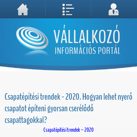
A weboldal használatával Ön elfogadja, hogy Cookie-kat (sütiket) tároljunk számítógépén. A sütik a weboldal megfelelő működéséhez
Megértettem, folytatás...
szükségesek!
Csapatépítési trendek - 2020. Hogyan lehet nyerő
csapatot építeni gyorsan cserélődő
csapattagokkal?
Csapatépítési trendek – 2020