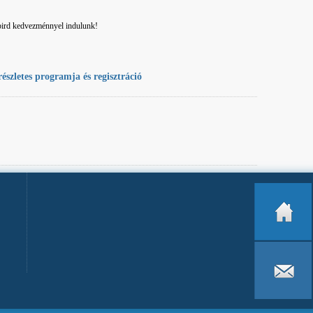
bird kedvezménnyel indulunk!
észletes programja és regisztráció