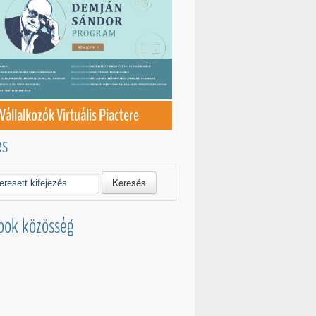
Vállalkozók Virtuális Piactere
és
Keresés
ook közösség