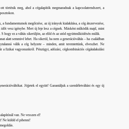
 ott történik meg, ahol a cégalapítók megmaradnak a kapcsolatrendszert, a
i posztokon.
ek, a fundamentumok megőrzése, az új irányok kialakítása, a cég átszervezése,
nyi időt vesz igénybe. Mert új feje lesz a cégnek. Másként működik majd, mint
S hogy ez a váltás sikerüljön, az előd és az utód együttműködésén múlik.
nat alatt semmivé lehet. Ha sikerül, ha nem a generációváltás – ha családban
ytalanná válik a cég helyzete – minden, amit teremtettünk, elveszhet. Ne
r a fizikai vagyonunkról. Pénzügyi, adózási, cégkombinációs cégátalakulási
nerációváltókat. Jöjjetek el együtt! Garantáljuk a szemléletváltást és egy új
lapítónál van. Ne vesszen el!
! Ne küldd el pihenni!
 megoldás.