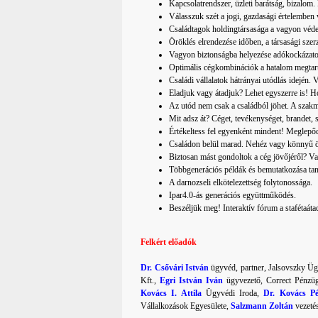
Kapcsolatrendszer, üzleti barátság, bizalom
Válasszuk szét a jogi, gazdasági értelemben 
Családtagok holdingtársasága a vagyon véde
Öröklés elrendezése időben, a társasági szer
Vagyon biztonságba helyezése adókockázato
Optimális cégkombinációk a hatalom megtart
Családi vállalatok hátrányai utódlás idején. 
Eladjuk vagy átadjuk? Lehet egyszerre is! 
Az utód nem csak a családból jöhet. A szakma
Mit adsz át? Céget, tevékenységet, brandet, 
Értékeltess fel egyenként mindent! Meglepő
Családon belül marad. Nehéz vagy könnyű ö
Biztosan mást gondoltok a cég jövőjéről? V
Többgenerációs példák és bemutatkozása ta
A darnozseli elkötelezettség folytonossága.
Ipar4.0-ás generációs együttműködés.
Beszéljük meg! Interaktív fórum a stafétaáta
Felkért előadók
Dr. Csővári István
ügyvéd, partner, Jalsovszky Üg
Kft.,
Egri István
Iván
ügyvezető, Correct Pénzü
Kovács I. Attila
Ügyvédi Iroda,
Dr. Kovács Pé
Vállalkozások Egyesülete,
Salzmann Zoltán
vezeté