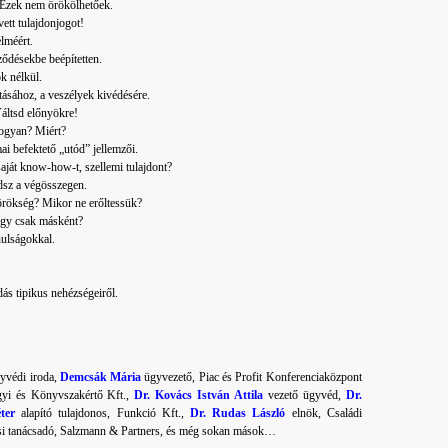
. Ezek nem örökölhetőek.
vett tulajdonjogot!
lméért.
ződésekbe beépítetten.
k nélkül.
ásához, a veszélyek kivédésére.
Váltsd előnyökre!
Hogyan? Miért?
i befektető „utód” jellemzői.
saját know-how-t, szellemi tulajdont?
dsz a végösszegen.
rökség? Mikor ne erőltessük?
agy csak másként?
nulságokkal.
dás tipikus nehézségeiről.
yvédi iroda,
Demcsák Mária
ügyvezető, Piac és Profit Konferenciaközpont
gyi és Könyvszakértő Kft.,
Dr. Kovács István Attila
vezető ügyvéd,
Dr.
ter
alapító tulajdonos, Funkció Kft.,
Dr. Rudas László
elnök, Családi
si tanácsadó, Salzmann & Partners, és még sokan mások…