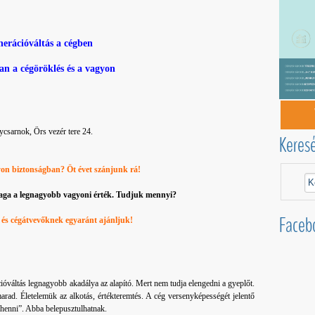
erációváltás a cégben
n a cégöröklés és a vagyon
csarnok, Örs vezér tere 24.
Keres
yon biztonságban? Öt évet szánjunk rá!
aga a legnagyobb vagyoni érték. Tudjuk mennyi?
Faceb
és cégátvevőknek egyaránt ajánljuk!
ióváltás legnagyobb akadálya az alapító. Mert nem tudja elengedni a gyeplőt.
marad. Életelemük az alkotás, értékteremtés. A cég versenyképességét jelentő
henni”. Abba belepusztulhatnak.