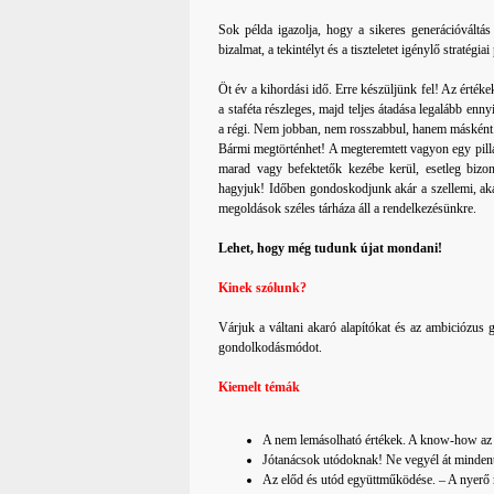
Sok példa igazolja, hogy a sikeres generációváltás
bizalmat, a tekintélyt és a tiszteletet igénylő stratégia
Öt év a kihordási idő. Erre készüljünk fel! Az érték
a staféta részleges, majd teljes átadása legalább en
a régi. Nem jobban, nem rosszabbul, hanem másként. 
Bármi megtörténhet! A megteremtett vagyon egy pilla
marad vagy befektetők kezébe kerül, esetleg bizon
hagyjuk! Időben gondoskodjunk akár a szellemi, aká
megoldások széles tárháza áll a rendelkezésünkre.
Lehet, hogy még tudunk újat mondani!
Kinek szólunk?
Várjuk a váltani akaró alapítókat és az ambiciózus ge
gondolkodásmódot.
Kiemelt témák
A nem lemásolható értékek. A know-how az a
Jótanácsok utódoknak! Ne vegyél át mindent
Az előd és utód együttműködése. – A nyerő