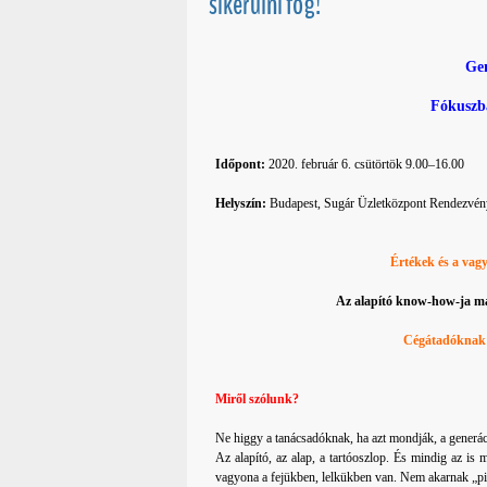
sikerülni fog!
Gen
Fókuszba
Időpont:
2020. február 6. csütörtök 9.00–16.00
Helyszín:
Budapest, Sugár Üzletközpont Rendezvény
Értékek és a vag
Az alapító know-how-ja m
Cégátadóknak 
Miről szólunk?
Ne higgy a tanácsadóknak, ha azt mondják, a generác
Az alapító, az alap, a tartóoszlop. És mindig az is 
vagyona a fejükben, lelkükben van. Nem akarnak „pi