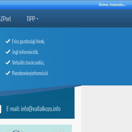
Értem, folytatás...
ZPort
TIPP
Friss gazdasági hírek,
Jogi információk,
Virtuális tanácsadás,
Rendezvényinformáció
E-mail: info@vallalkozo.info