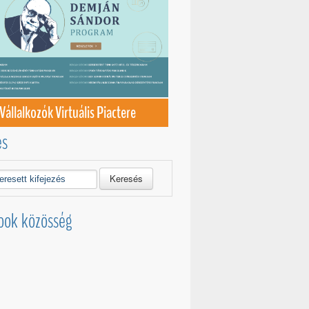
Vállalkozók Virtuális Piactere
és
Keresés
ook közösség