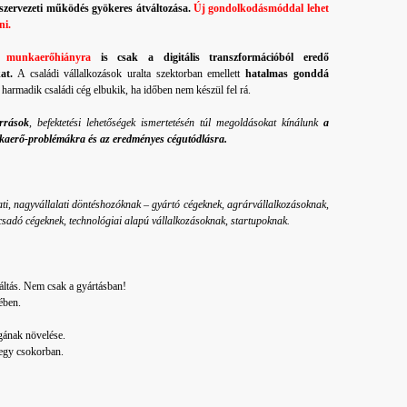
 szervezeti működés gyökeres átváltozása.
Új gondolkodásmóddal lehet
ni.
 a
munkaerőhiányra
is csak a digitális transzformációból eredő
at.
A családi vállalkozások uralta szektorban emellett
hatalmas gonddá
armadik családi cég elbukik, ha időben nem készül fel rá.
orrások
, befektetési lehetőségek ismertetésén túl megoldásokat kínálunk
a
munkaerő-problémákra és az eredményes cégutódlásra.
lati, nagyvállalati döntéshozóknak – gyártó cégeknek, agrárvállalkozásoknak,
csadó cégeknek, technológiai alapú vállalkozásoknak, startupoknak.
ltás. Nem csak a gyártásban!
ében.
gának növelése.
 egy csokorban.