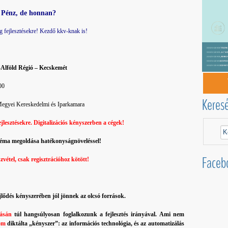
Pénz, de honnan?
 fejlesztésekre! Kezdő kkv-knak is!
-Alföld Régió – Kecskemét
00
Keres
Megyei Kereskedelmi és Iparkamara
jlesztésekre. Digitalizációs kényszerben a cégek!
ma megoldása hatékonyságnöveléssel!
Faceb
zvétel, csak regisztrációhoz kötött!
ejlődés kényszerében jól jönnek az olcsó források.
tásán
túl hangsúlyosan foglalkozunk a fejlesztés irányával. Ami nem
lom
diktálta „kényszer”: az információs technológia, és az automatizálás