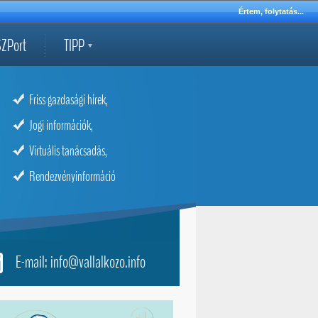
Értem, folytatás...
ZPort
TIPP
Friss gazdasági hírek,
Jogi információk,
Virtuális tanácsadás,
Rendezvényinformáció
E-mail: info@vallalkozo.info