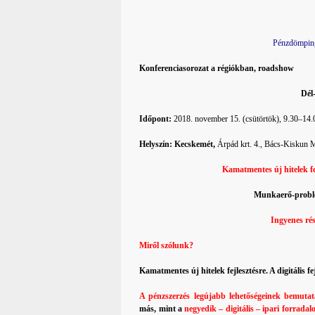
Pénzdömping
Konferenciasorozat a régiókban, roadshow
Dél
Időpont:
2018. november 15. (csütörtök), 9.30–14.
Helyszín: Kecskemét,
Árpád krt. 4., Bács-Kiskun 
Kamatmentes új hitelek fe
Munkaerő-problé
Ingyenes rés
Miről szólunk?
Kamatmentes új hitelek fejlesztésre. A digitális f
A pénzszerzés legújabb lehetőségeinek bemuta
más, mint a
negyedik – digitális – ipari forrada