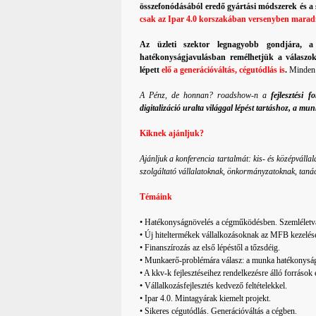
összefonódásából eredő gyártási módszerek és a
csak az Ipar 4.0 korszakában versenyben marad
Az üzleti szektor legnagyobb gondjára,
hatékonyságjavulásban remélhetjük a válaszok
lépett
elő a generációváltás, cégutódlás
is
.
Minden h
A Pénz, de honnan? roadshow-n a
fejlesztési f
digitalizáció uralta világgal lépést tartáshoz, a 
Kiknek ajánljuk?
Ajánljuk a konferencia tartalmát: kis- és középválla
szolgáltató vállalatoknak, önkormányzatoknak, taná
Témáink
• Hatékonyságnövelés a cégműködésben. Szemléletvá
• Új hiteltermékek vállalkozásoknak az MFB kezelés
• Finanszírozás az első lépéstől a tőzsdéig.
• Munkaerő-problémára válasz: a munka hatékonysá
• A kkv-k fejlesztéseihez rendelkezésre álló források
• Vállalkozásfejlesztés kedvező feltételekkel.
• Ipar 4.0. Mintagyárak kiemelt projekt.
• Sikeres cégutódlás. Generációváltás a cégben.