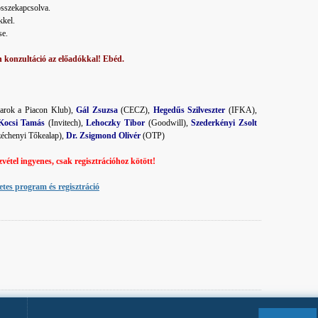
 összekapcsolva.
kkel.
se.
 konzultáció az előadókkal! Ebéd.
arok a Piacon Klub),
Gál Zsuzsa
(CECZ),
Hegedűs Szilveszter
(IFKA),
Kocsi Tamás
(Invitech),
Lehoczky Tibor
(Goodwill),
Szederkényi Zsolt
échenyi Tőkealap),
Dr. Zsigmond Olivér
(OTP)
vétel ingyenes, csak regisztrációhoz kötött!
etes program és regisztráció