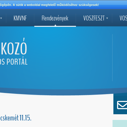
mítógépén. A sütik a weboldal megfelelő működéséhez szükségesek!
KMVNF
Rendezvények
VOSZFESZT
VOS
cskemét 11.15.