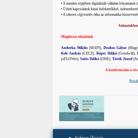
• A minden sejtjében digitalizált vállalati folyamatok
• Üzleti kapcsolatok kínai befektetőkkel, üzletembere
• A sikeres cégvezetés titka az informatika kiszervezé
Szünetekben
Meghívott előadóink
Andorka Miklós
(MAPI),
Drahos Gábor
(Magy
Kele András
(CECZ),
Képes Ildikó
(Goodwill),
(xFLOWer),
Szűts Ildikó
(OHE),
Török József
(Sz
A konferencián a rész
Részl