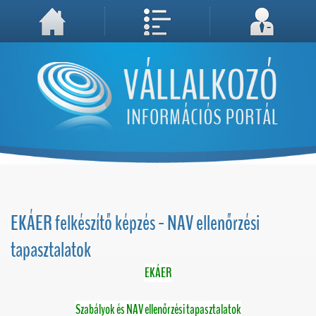
A weboldal használatával Ön elfogadja, hogy Cookie-kat (sütiket) tároljunk számítógépén. A sütik a weboldal megfelelő működéséhez
Megértettem, folytatás...
szükségesek!
EKÁER felkészítő képzés - NAV ellenőrzési
tapasztalatok
EKÁER
Szabályok és NAV ellenőrzési tapasztalatok