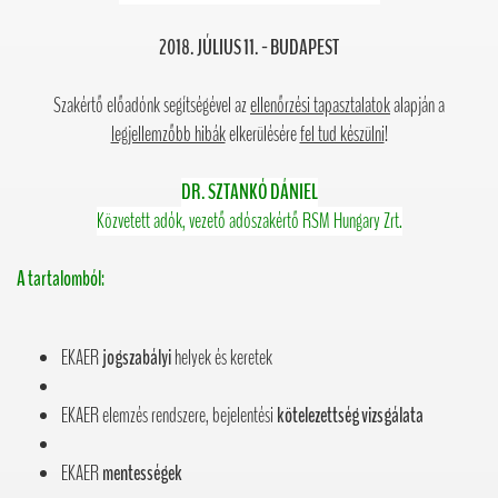
2018. JÚLIUS 11. - BUDAPEST
Szakértő előadónk segítségével az
ellenőrzési tapasztalatok
alapján a
legjellemzőbb hibák
elkerülésére
fel tud készülni
!
DR. SZTANKÓ DÁNIEL
Közvetett adók, vezető adószakértő RSM Hungary Zrt.
A tartalomból:
EKAER
jogszabályi
helyek és keretek
EKAER elemzés rendszere, bejelentési
kötelezettség vizsgálata
EKAER
mentességek