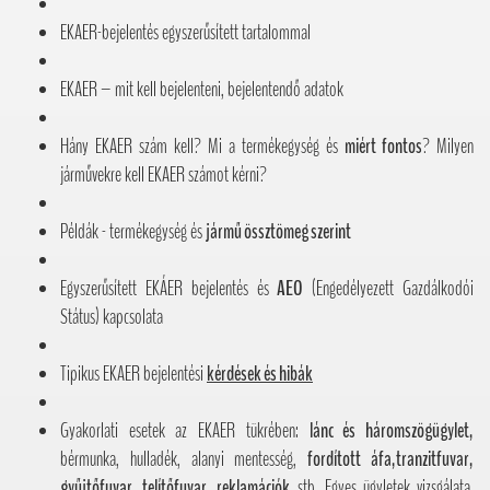
EKAER-bejelentés egyszerűsített tartalommal
EKAER – mit kell bejelenteni, bejelentendő adatok
Hány EKAER szám kell? Mi a termékegység és
miért fontos
? Milyen
járművekre kell EKAER számot kérni?
Példák - termékegység és
jármű össztömeg szerint
Egyszerűsített EKÁER bejelentés és
AEO
(Engedélyezett Gazdálkodói
Státus) kapcsolata
Tipikus EKAER bejelentési
kérdések és hibák
Gyakorlati esetek az EKAER tükrében:
lánc és háromszögügylet,
bérmunka, hulladék, alanyi mentesség,
fordított áfa,tranzitfuvar,
gyűjtőfuvar
,
telítőfuvar, reklamációk
stb. Egyes ügyletek vizsgálata,