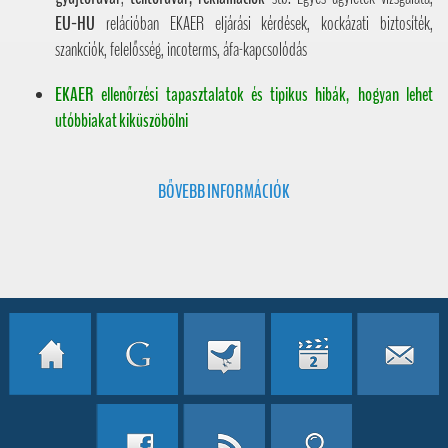
EU-HU
relációban EKAER eljárási kérdések, kockázati biztosíték,
szankciók, felelősség, incoterms, áfa-kapcsolódás
EKAER ellenőrzési tapasztalatok és tipikus hibák, hogyan lehet
utóbbiakat kiküszöbölni
BŐVEBB INFORMÁCIÓK