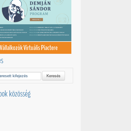
Vállalkozók Virtuális Piactere
és
Keresés
ook közösség