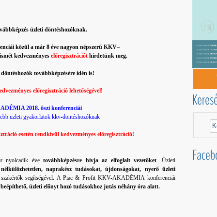
vábbképzés üzleti döntéshozóknak.
erenciái közül a már 8 éve nagyon népszerű KKV–
ismét kedvezményes
előregisztrációt
hirdetünk meg.
i döntéshozók továbbképzésére idén is!
edvezményes előregisztráció lehetőségével!
Keres
DÉMIA 2018. őszi konferenciái
sebb üzleti gyakorlatok kkv-döntéshozóknak
sztráció esetén rendkívül kedvezményes előregisztráció!
Faceb
 nyolcadik éve
továbbképzésre hívja az elfoglalt vezetőket
. Üzleti
z nélkülözhetetlen, naprakész tudásokat, újdonságokat, nyerő üzleti
 szakértők segítségével. A Piac & Profit KKV-AKADÉMIA konferenciái
eépíthető, üzleti előnyt hozó tudásokhoz jutás néhány óra alatt.