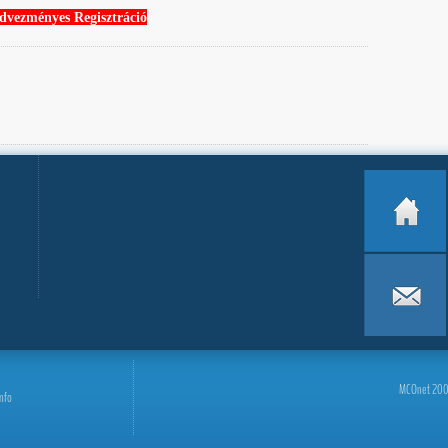
dvezményes Regisztráció
MCOnet 2001-
info