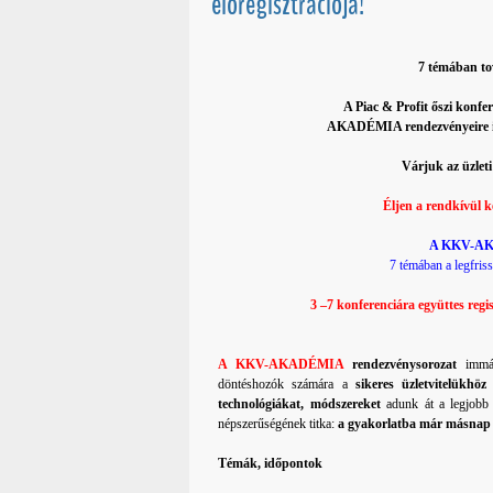
előregisztrációja!
7 témában to
A Piac & Profit őszi konf
AKADÉMIA rendezvényeire 
Várjuk az üzlet
Éljen a rendkívül k
A KKV-AKA
7 témában a legfris
3 –7 konferenciára együttes regi
A KKV-AKADÉMIA
rendezvénysorozat
immár
döntéshozók számára a
sikeres üzletvitelükhö
technológiákat, módszereket
adunk át a legjobb
népszerűségének titka:
a gyakorlatba már másnap b
Témák, időpontok