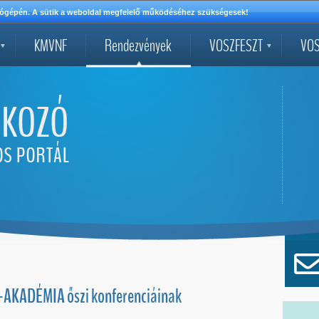
mítógépén. A sütik a weboldal megfelelő működéséhez szükségesek!
KMVNF
Rendezvények
VOSZFESZT
VOS
-AKADÉMIA őszi konferenciáinak