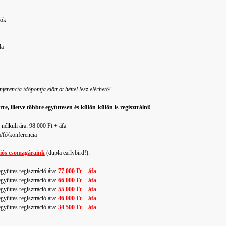
tök
da
encia időpontja előtt öt héttel lesz elérhető!
illetve többre együttesen és külön-külön is regisztrálni!
küli ára: 98 000 Ft + áfa
/fő/konferencia
ciós csomagáraink
(dupla earlybird!):
gyüttes regisztráció ára:
77 000 Ft + áfa
gyüttes regisztráció ára:
66 000 Ft + áfa
gyüttes regisztráció ára:
55 000 Ft + áfa
gyüttes regisztráció ára:
46 000 Ft + áfa
gyüttes regisztráció ára:
34 500 Ft + áfa