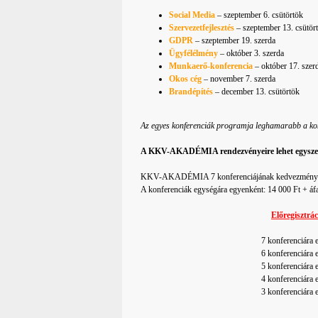
Social Media
­– szeptember 6. csütörtök
Szervezetfejlesztés
– szeptember 13. csütör
GDPR
– szeptember 19. szerda
Ügyfélélmény
– október 3. szerda
Munkaerő-konferencia
– október 17. szer
Okos cég
– november 7. szerda
Brandépítés
– december 13. csütörtök
Az egyes konferenciák programja leghamarabb a konfer
A KKV-AKADÉMIA rendezvényeire lehet egyszerre, 
KKV-AKADÉMIA 7 konferenciájának kedvezmény nél
A konferenciák egységára egyenként: 14 000 Ft + áfa
Előregisztrá
7 konferenciára e
6 konferenciára e
5 konferenciára e
4 konferenciára e
3 konferenciára e