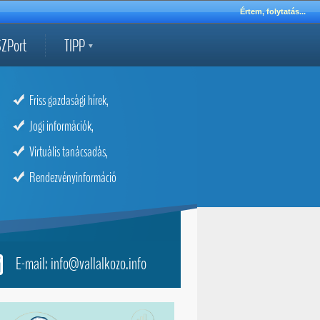
Értem, folytatás...
ZPort
TIPP
Friss gazdasági hírek,
Jogi információk,
Virtuális tanácsadás,
Rendezvényinformáció
E-mail: info@vallalkozo.info