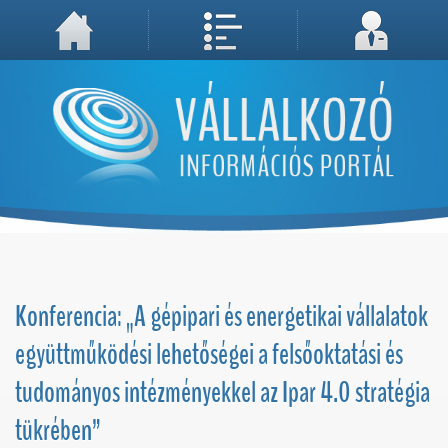
A weboldal használatával Ön elfogadja, hogy Cookie-kat (sütiket) tároljunk számítógépén. A sütik a weboldal megfelelő működéséhez
Megértettem, folytatás...
szükségesek!
Konferencia: „A gépipari és energetikai vállalatok
együttműködési lehetőségei a felsőoktatási és
tudományos intézményekkel az Ipar 4.0 stratégia
tükrében”