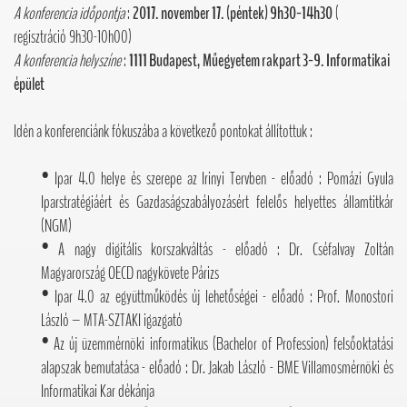
A konferencia időpontja
:
2017. november 17. (péntek) 9h30-14h30
(
regisztráció 9h30-10h00)
A konferencia helyszíne
:
1111 Budapest, Műegyetem rakpart 3-9. Informatikai
épület
Idén a konferenciánk fókuszába a következő pontokat állítottuk :
• Ipar 4.0 helye és szerepe az Irinyi Tervben - előadó : Pomázi Gyula
Iparstratégiáért és Gazdaságszabályozásért felelős helyettes államtitkár
(NGM)
• A nagy digitális korszakváltás - előadó : Dr. Cséfalvay Zoltán
Magyarország OECD nagykövete Párizs
• Ipar 4.0 az együttműködés új lehetőségei - előadó : Prof. Monostori
László – MTA-SZTAKI igazgató
• Az új üzemmérnöki informatikus (Bachelor of Profession) felsőoktatási
alapszak bemutatása - előadó : Dr. Jakab László - BME Villamosmérnöki és
Informatikai Kar dékánja