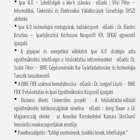
• Ipar 4.0 – Lehetőségek a kkv-k számára - előadó : Vityi Péter –
Informatikai, Távközlési és Elektronikai Vállalkozások Szövetsége (IVSZ)
alelnöke
• Ipar 4.0 technológiai mintagyárak, tudásközpont - előadó : Dr. Bárdos
Krisztina – Iparfejlesztési Közhasznú Nonprofit Kft. (IFKA) ügyvezető
igazgató
• A gépipari és energetikai vállalatok Ipar 4.0 stratégia adta
együttműködési lehetőségei a felsőoktatási intézményekkel - előadó: Dr.
Szalai Tibor – BME Gépészmérnöki Kar Gyártástudomány és-technológia
Tanszék tanszékvezető
• A BME FIEK szakmai bemutatkozása - előadó : Dr. Lengyel László – BME
FIEK (Felsőoktatási és Ipari Együttműködési Központ) igazgató
• Business Meets Universities projekt - A felsőoktatási-vállalati
együttműködés hatékonyságának növelése - előadó : Joerg Bauer a GE
Magyarország elnöke - az Amerikai Kereskedelmi Kamara (AmCham)
Innovációs munkacsoportjának vezetője
• Panelbeszélgetés : "Eddigi eredmények, további tervek, lehetőségek "