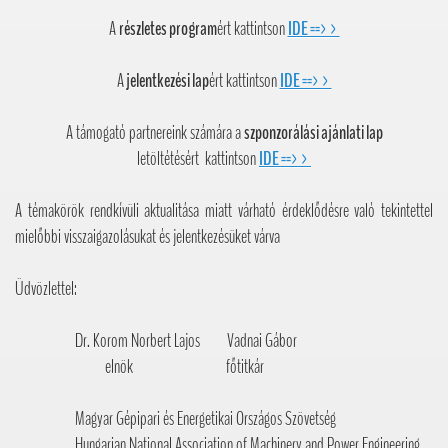
A
részletes program
ért kattintson
IDE ==>>
A
jelentkezési lap
ért kattintson
IDE ==>>
A támogató partnereink számára a
szponzorálási ajánlati lap
letöltétésért kattintson
IDE ==>>
A témakörök rendkívüli aktualitása miatt várható érdeklődésre való tekintettel
mielőbbi visszaigazolásukat és jelentkezésüket várva
Üdvözlettel:
Dr. Korom Norbert Lajos Vadnai Gábor
elnök főtitkár
Magyar Gépipari és Energetikai Országos Szövetség
Hungarian National Association of Machinery and Power Engineering