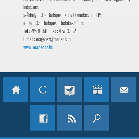
Industries
székhely : 1012 Budapest, Kuny Domokos u. 13-15.
iroda : 1021 Budapest, Budakeszi út 51.
Tel.: 215-8868 - Fax : 457-0282
E-mail : mageosz@mageosz.hu
www.mageosz.hu