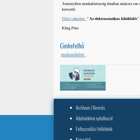
Amennyiben munkabiztonság témában tanácsra van 
keresztül.
Előző cikkünket
"
Az elektrosztatikus feltöltődés
”
Kling Péter
Címkefelhő
munkavédelem
,
Archívum / Keresés
Adatvédelmi nyilatkozat
Felhasználási feltételek
Kapcsolat