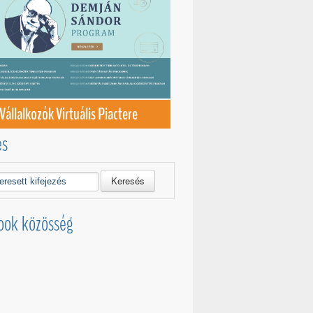
Vállalkozók Virtuális Piactere
és
Keresés
ook közösség