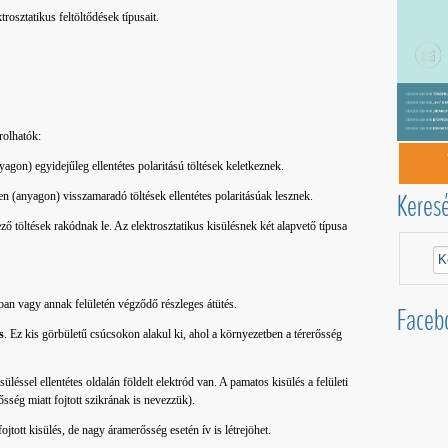
trosztatikus feltöltődések típusait.
rolhatók:
yagon) egyidejűleg ellentétes polaritású töltések keletkeznek.
Keres
ten (anyagon) visszamaradó töltések ellentétes polaritásúak lesznek.
ező töltések rakódnak le. Az elektrosztatikus kisülésnek két alapvető típusa
gban vagy annak felületén végződő részleges átütés.
Faceb
s
. Ez kis görbületű csúcsokon alakul ki, ahol a környezetben a térerősség
süléssel ellentétes oldalán földelt elektród van. A pamatos kisülés a felületi
ősség miatt fojtott szikrának is nevezzük).
ojtott kisülés, de nagy áramerősség esetén ív is létrejöhet.