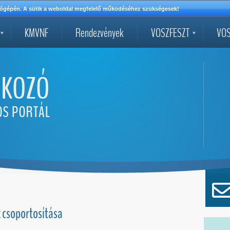
mítógépén. A sütik a weboldal megfelelő működéséhez szükségesek!
KMVNF
Rendezvények
VOSZFESZT
VOS
k csoportosítása