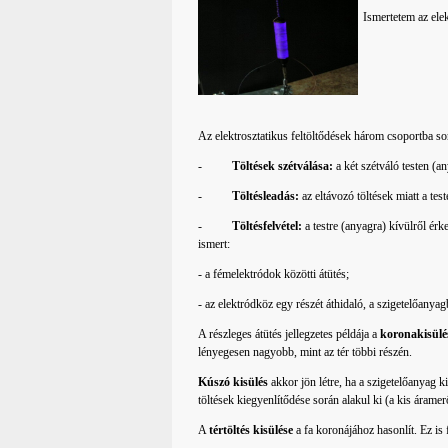
Ismertetem az elek
Az elektrosztatikus feltöltődések három csoportba so
-
Töltések szétválása:
a két szétváló testen (an
-
Töltésleadás:
az eltávozó töltések miatt a tes
-
Töltésfelvétel:
a testre (anyagra) kívülről érk
ismert:
- a fémelektródok közötti átütés;
- az elektródköz egy részét áthidaló, a szigetelőanya
A részleges átütés jellegzetes példája a
koronakisülé
lényegesen nagyobb, mint az tér többi részén.
Kúszó kisülés
akkor jön létre, ha a szigetelőanyag ki
töltések kiegyenlítődése során alakul ki (a kis áramer
A
tértöltés kisülése
a fa koronájához hasonlít. Ez is f