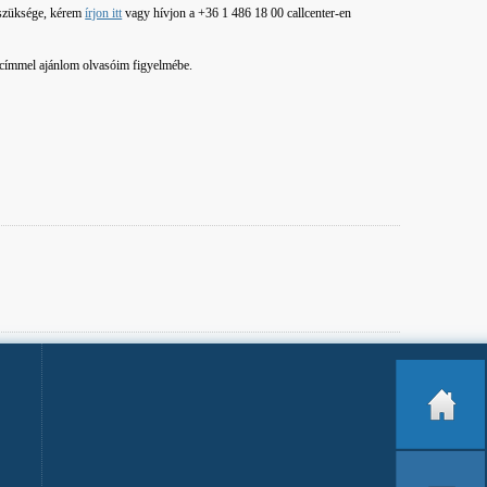
szüksége, kérem
írjon itt
vagy hívjon a +36 1 486 18 00 callcenter-en
 címmel ajánlom olvasóim figyelmébe.